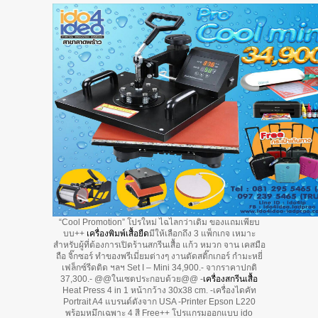
“Cool Promotion” โปรใหม่ ไฉไลกว่าเดิม ของแถมเพียบ
บบ++
เครื่องพิมพ์เสื้อยืด
มีให้เลือกถึง 3 แพ็กเกจ เหมาะ
สำหรับผู้ที่ต้องการเปิดร้านสกรีนเสื้อ แก้ว หมวก จาน เคสมือ
ถือ จิ๊กซอร์ ทำของพรีเมี่ยมต่างๆ งานตัดสติ๊กเกอร์ กำมะหยี่
เฟล็กซ์รีดติด ฯลฯ Set I – Mini 34,900.- จากราคาปกติ
37,300.- @@ในเซตประกอบด้วย@@ -
เครื่องสกรีนเสื้อ
Heat Press 4 in 1 หน้ากว้าง 30x38 cm. -เครื่องไดคัท
Portrait A4 แบรนด์ดังจาก USA -Printer Epson L220
พร้อมหมึกเฉพาะ 4 สี Free++ โปรแกรมออกแบบ ido