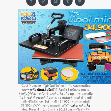
“Cool Promotion” โปรใหม่ ไฉไลกว่าเดิม ของแถมเพียบ
บบ++
เครื่องพิมพ์เสื้อยืด
มีให้เลือกถึง 3 แพ็กเกจ เหมาะ
สำหรับผู้ที่ต้องการเปิดร้านสกรีนเสื้อ แก้ว หมวก จาน เคสมือ
ถือ จิ๊กซอร์ ทำของพรีเมี่ยมต่างๆ งานตัดสติ๊กเกอร์ กำมะหยี่
เฟล็กซ์รีดติด ฯลฯ Set I – Mini 34,900.- จากราคาปกติ
37,300.- @@ในเซตประกอบด้วย@@ -
เครื่องสกรีนเสื้อ
Heat Press 4 in 1 หน้ากว้าง 30x38 cm. -เครื่องไดคัท